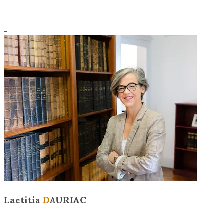
_
Laetitia
D
AURIAC