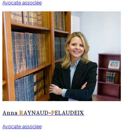
Avocate associée
Anna
R
AYNAUD-
P
ELAUDEIX
Avocate associée