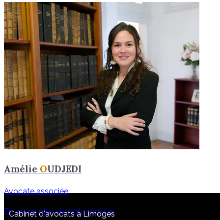
Amélie
O
UDJEDI
Avocate associée
En savoir plus sur notre équipe
Cabinet d'avocats à Limoges